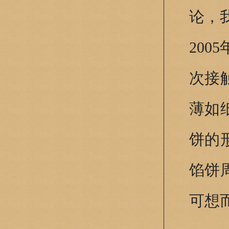
论，
20
次接
薄如
饼的
馅饼
可想