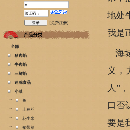
地处
[免费注册]
我是
产品分类
全部
海
猪肉馅
牛肉馅
义，
三鲜馅
速冻食品
人”
小菜
鱼
口否
土豆丝
花生米
要是
裙带菜