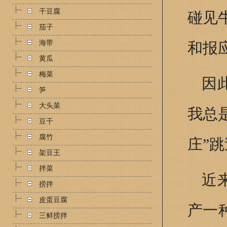
干豆腐
碰见
茄子
海带
和报
黄瓜
梅菜
因
笋
大头菜
我总
豆干
腐竹
庄”
架豆王
拌菜
近
捞拌
皮蛋豆腐
产一
三鲜捞拌