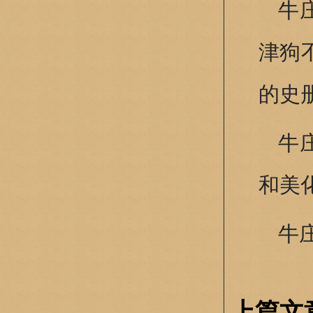
牛
津狗
的史
牛
和美
牛
上篇文