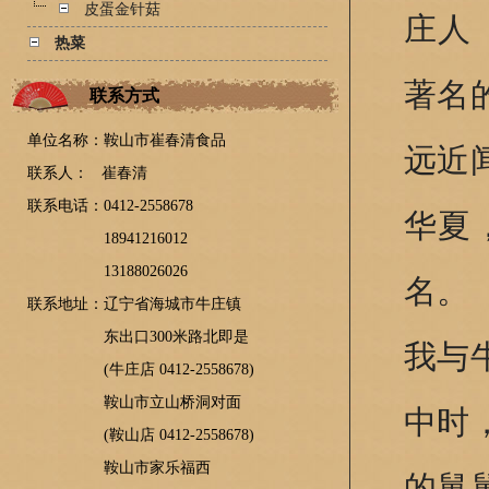
皮蛋金针菇
庄人
热菜
著名
联系方式
单位名称：鞍山市崔春清食品
远近
联系人：
崔春清
联系电话：0412-2558678
华夏
18941216012
13188026026
名。
联系地址：
辽宁省海城市牛庄镇
东出口300米路北即是
我与
(牛庄店 0412-2558678)
鞍山市立山桥洞对面
中时
(鞍山店 0412-2558678)
鞍山市家乐福西
的舅