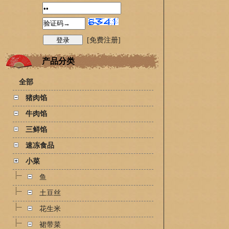
[免费注册]
产品分类
全部
猪肉馅
牛肉馅
三鲜馅
速冻食品
小菜
鱼
土豆丝
花生米
裙带菜