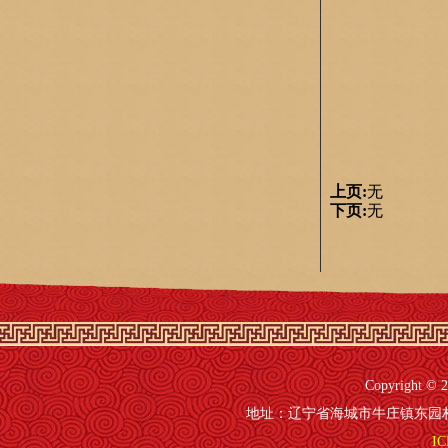
上页:
无
下页:
无
Copyright 
地址：辽宁省海城市牛庄镇东园村41号 电
IC