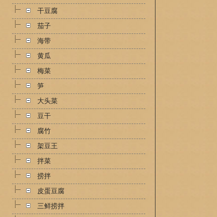
干豆腐
茄子
海带
黄瓜
梅菜
笋
大头菜
豆干
腐竹
架豆王
拌菜
捞拌
皮蛋豆腐
三鲜捞拌